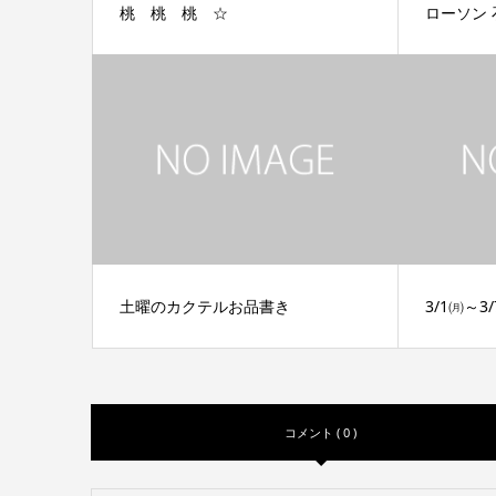
桃 桃 桃 ☆
ローソン 
土曜のカクテルお品書き
3/1㈪～
コメント ( 0 )