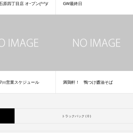
石原四丁目店 オｰプン(^^)/
GW最終日
3/7㈰営業スケジュール
満鶏軒！ 鴨つけ醬油そば
トラックバック ( 0 )