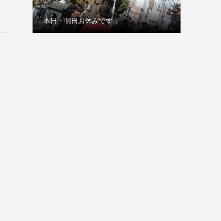
本日・明日お休みです
古巣の赤