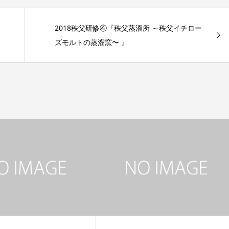
2018秩父研修④『秩父蒸溜所 ～秩父イチロー
ズモルトの蒸溜窯〜 』