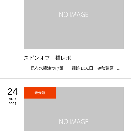
スピンオフ 麺レポ
昆布水醬油つけ麺 麺処 ほん田 @秋葉原 ...
24
未分類
APR
2021